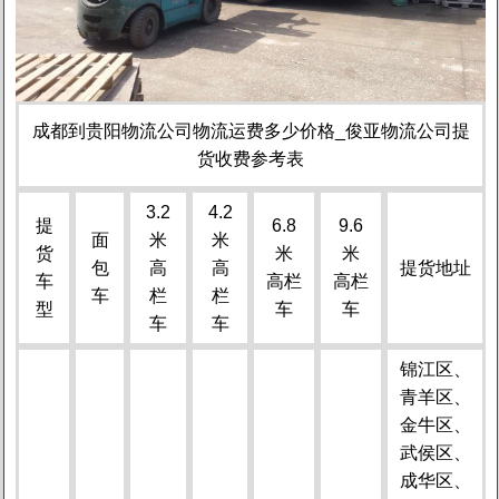
成都到贵阳物流公司物流运费多少价格_俊亚物流公司提
货收费参考表
3.2
4.2
提
6.8
9.6
面
米
米
货
米
米
包
高
高
提货地址
车
高栏
高栏
车
栏
栏
型
车
车
车
车
锦江区、
青羊区、
金牛区、
武侯区、
成华区、