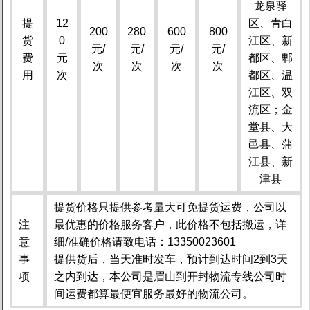
龙泉驿
提
12
区、青白
200
280
600
800
货
0
江区、新
元/
元/
元/
元/
费
元
都区、郫
次
次
次
次
用
次
都区、温
江区、双
流区；金
堂县、大
邑县、蒲
江县、新
津县
提货价格只提供参考量大可免提货运费，公司以
注
最优惠的价格服务客户，此价格不包括搬运，详
意
细/准确价格请致电话：13350023601
事
提供货后，当天准时发车，预计到达时间2到3天
项
之内到达，本公司是眉山到开封物流专线公司时
间运费都算最便宜服务最好的物流公司。