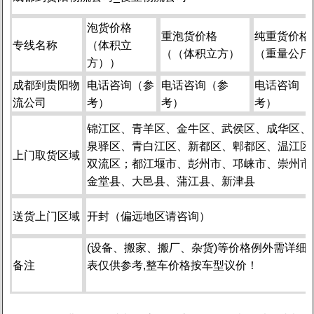
泡货价格
重泡货价格
纯重货价格
专线名称
（体积立
（（体积立方）
（重量公斤
方））
成都到贵阳物
电话咨询（参
电话咨询（参
电话咨询（
流公司
考）
考）
考）
锦江区、青羊区、金牛区、武侯区、成华区、
泉驿区、青白江区、新都区、郫都区、温江区
上门取货区域
双流区；都江堰市、彭州市、邛崃市、崇州市
金堂县、大邑县、蒲江县、新津县
送货上门区域
开封（偏远地区请咨询）
(设备、搬家、搬厂、杂货)等价格例外需详细
备注
表仅供参考,整车价格按车型议价！