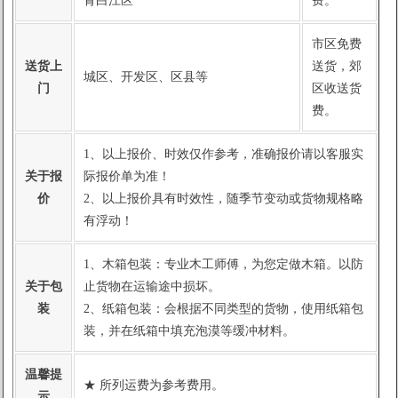
青白江区
费。
市区免费
送货上
送货，郊
城区、开发区、区县等
门
区收送货
费。
1、以上报价、时效仅作参考，准确报价请以客服实
关于报
际报价单为准！
价
2、以上报价具有时效性，随季节变动或货物规格略
有浮动！
1、木箱包装：专业木工师傅，为您定做木箱。以防
关于包
止货物在运输途中损坏。
装
2、纸箱包装：会根据不同类型的货物，使用纸箱包
装，并在纸箱中填充泡漠等缓冲材料。
温馨提
★ 所列运费为参考费用。
示