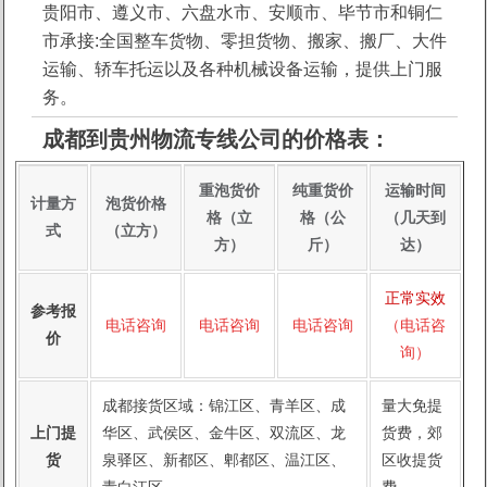
贵阳市、遵义市、六盘水市、安顺市、毕节市和铜仁
市承接:全国整车货物、零担货物、搬家、搬厂、大件
运输、轿车托运以及各种机械设备运输，提供上门服
务。
成都到贵州物流专线公司的价格表：
重泡货价
纯重货价
运输时间
计量方
泡货价格
格（立
格（公
（几天到
式
（立方）
方）
斤）
达）
正常实效
参考报
电话咨询
电话咨询
电话咨询
（电话咨
价
询）
成都接货区域：锦江区、青羊区、成
量大免提
上门提
华区、武侯区、金牛区、双流区、龙
货费，郊
1
2
货
泉驿区、新都区、郫都区、温江区、
区收提货